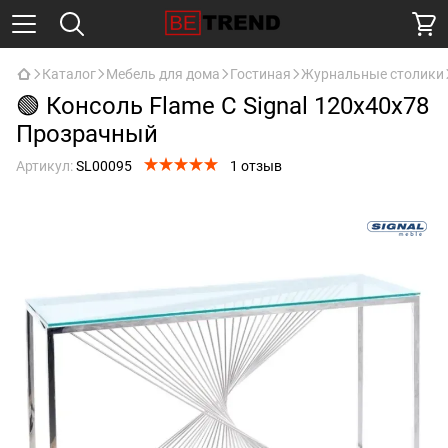
Каталог
Мебель для дома
Гостиная
Журнальные столики
🟢 Консоль Flame C Signal 120x40x78
Прозрачный
Артикул:
SL00095
1 отзыв