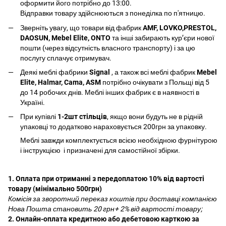
оформити його потрібно до 13:00.
Відправки товару здійснюються з понеділка по п'ятницю.
Зверніть увагу, що товари від фабрик
AMF, LOVKO,PRESTOL,
DAOSUN, Mebel Elite, ONTO
та інші забирають курʼєри нової
пошти (через відсутність власного транспорту) і за цю
послугу сплачує отримувач.
Деякі меблі фабрики
Signal
, а також всі меблі фабрик
Mebel
Elite, Halmar, Cama, ASM
потрібно очікувати з Польщі від 5
до 14 робочих днів. Меблі інших фабрик є в наявності в
Україні.
При купівлі
1-2шт стільців
, якщо вони будуть не в рідній
упаковці то додатково нараховується 200грн за упаковку.
Меблі завжди комплектується всією необхідною фурнітурою
і інструкцією і призначені для самостійної збірки.
1. Оплата при отриманні з передоплатою 10% від вартості
товару (мінімально 500грн)
Комісія за зворотний переказ коштів при доставці компанією
Нова Пошта становить 20 грн+ 2% від вартості товару;
2. Онлайн-оплата кредитною або дебетовою карткою за