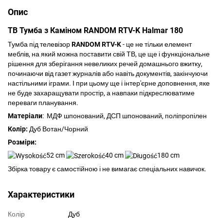
Опис
ТВ Тумба з Каміном RANDOM RTV-K Halmar 180
Тумба під телевізор
RANDOM RTV-K
- це не тільки елемент
меблів, на який можна поставити свій ТВ, це ще і функціональне
рішення для зберігання невеликих речей домашнього вжитку,
починаючи від газет журналів або навіть документів, закінчуючи
настільними іграми. І при цьому ще і інтер'єрне доповнення, яке
не буде захаращувати простір, а навпаки підкреслюватиме
переваги планування.
Матеріали
: МДФ шпонований, ДСП шпонований, поліпропілен
Колір:
Дуб Вотан/Чорний
Розміри:
52 cm
40 cm
180 cm
Збірка товару є самостійною і не вимагає спеціальних навичок.
Характеристики
Колір
Дуб