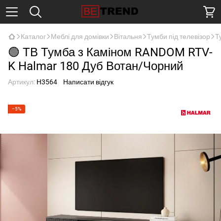
Каталог
Меблі для домівки
Вітальня
Тумби під телевізор
Т
🟢 ТВ Тумба з Каміном RANDOM RTV-
K Halmar 180 Дуб Вотан/Чорний
Артикул:
H3564
Написати відгук
−5%