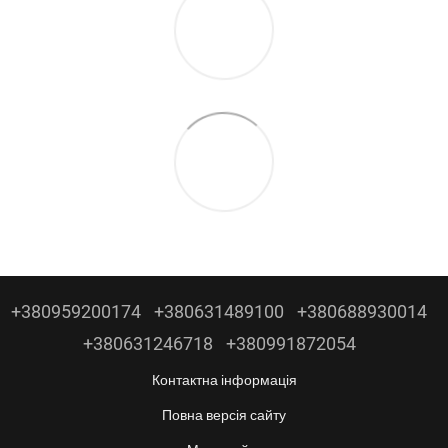
+380959200174
+380631489100
+380688930014
+380631246718
+380991872054
Контактна інформація
Повна версія сайту