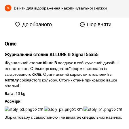
Ввійти
для відображення накопичувальної знижки
%
До обраного
Порівняти
Опис
Журнальний столик ALLURE B Signal 55x55
Журнальний столик
Allure B
поєднує в собі сучасний дизайн і
елегантність. Стільниця квадратної форми виконана із
загартованого
скла
. Оригінальний каркас виготовлений з
металу
сріблястого кольору. Столик стане прикрасою вашої
вітальні.
Вага:
13 kg
Розміри:
55 cm
55 cm
55 cm
Збірка товару є самостійною і не вимагає спеціальних навичок.