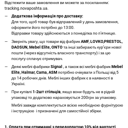
Відстежити ваше замовлення ви можете за посиланням:
tracking.novaposhta.ua.
Додаткова інформація про доставку:
Для того, щоб товар був відправлений у день замовлення,
оформити його потрібно до 13:00.
Відправки товару здійснюються з понеділка по п'ятницю.
Зверніть увагу, що товари від фабрик
AMF, LOVKO,PRESTOL,
DAOSUN, Mebel Elite, ONTO
та інші забирають курʼєри нової
пошти (через відсутність власного транспорту) і за цю
послугу сплачує отримувач.
Деякі меблі фабрики
Signal
, а також всі меблі фабрик
Mebel
Elite, Halmar, Cama, ASM
потрібно очікувати з Польщі від 5
до 14 робочих днів. Меблі інших фабрик є в наявності в
Україні.
При купівлі
1-2шт стільців
, якщо вони будуть не в рідній
упаковці то додатково нараховується 200грн за упаковку.
Меблі завжди комплектується всією необхідною фурнітурою
і інструкцією і призначені для самостійної збірки.
1. Оплата при отриманні з передоплатою 10% від вартості