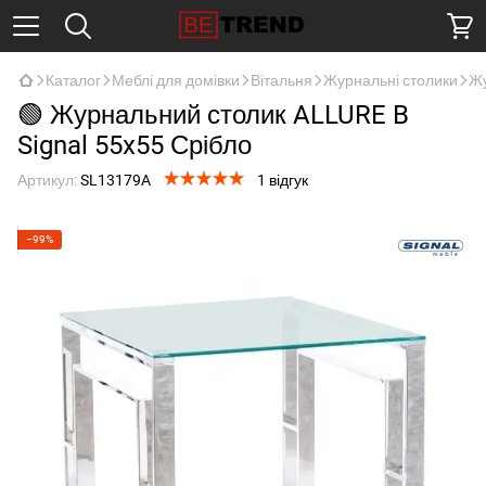
Каталог
Меблі для домівки
Вітальня
Журнальні столики
Жу
🟢 Журнальний столик ALLURE B
Signal 55x55 Срібло
Артикул:
SL13179A
1 відгук
−99%