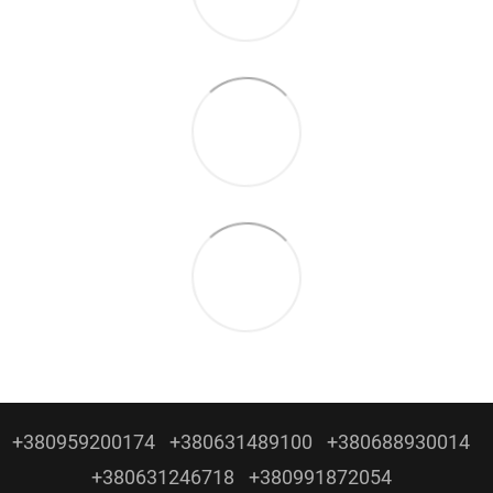
+380959200174
+380631489100
+380688930014
+380631246718
+380991872054