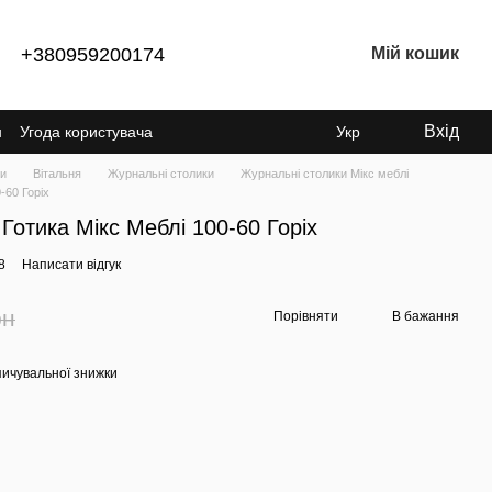
+380959200174
Мій кошик
Вхід
н
Угода користувача
Укр
ки
Вітальня
Журнальні столики
Журнальні столики Мікс меблі
-60 Горіх
Готика Мікс Меблі 100-60 Горіх
8
Написати відгук
рн
Порівняти
В бажання
ичувальної знижки