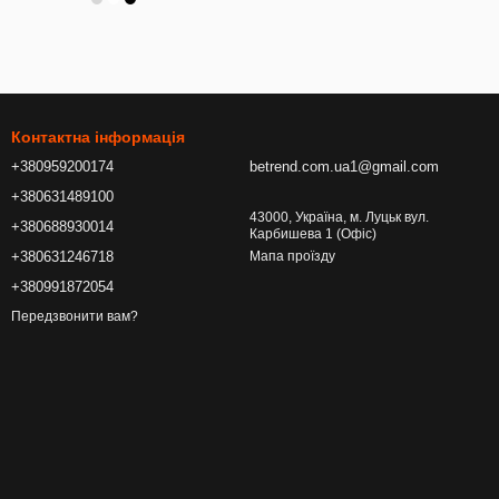
Контактна інформація
+380959200174
betrend.com.ua1@gmail.com
+380631489100
43000, Україна, м. Луцьк вул.
+380688930014
Карбишева 1 (Офіс)
+380631246718
Мапа проїзду
+380991872054
Передзвонити вам?