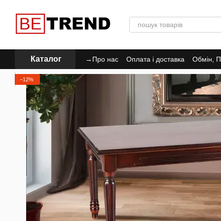
Перейти до основного контенту
Каталог
→Про нас
Оплата і доставка
Обмін, П
Політика Конфіденційності
−12%