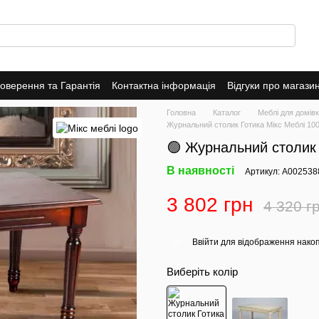
оверення та Гарантія
Контактна інформація
Відгуки про магази
Головна
Каталог
Меблі для домів
Журнальний столик Готика Мікс Меблі 100
🟢 Журнальний столик 
В наявності
Артикул: А002538
3 802 грн
4 320 г
Ввійти
для відображення накоп
%
Виберіть колір