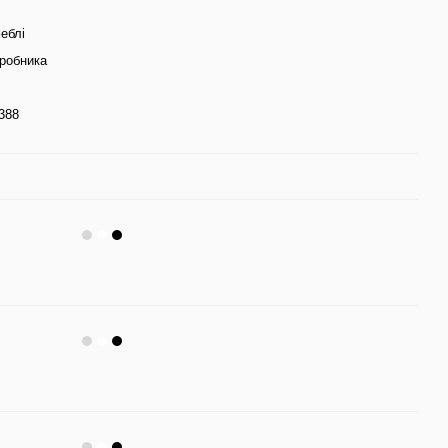
еблі
иробника
388