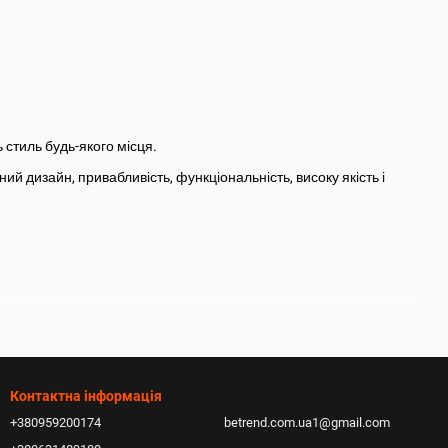
 стиль будь-якого місця.
й дизайн, привабливість, функціональність, високу якість і
Контактна інформація
+380959200174
betrend.com.ua1@gmail.com