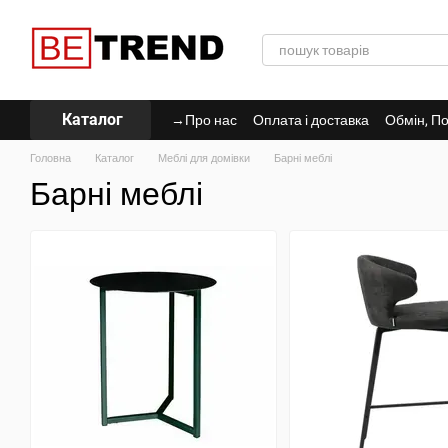
Перейти до основного контенту
Каталог
→Про нас
Оплата і доставка
Обмін, По
Політика Конфіденційності
Головна
Каталог
Меблі для домівки
Барні меблі
Барні меблі