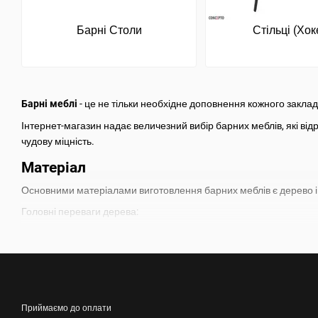
Барні Столи
Стільці (Хок
Барні меблі
- це не тільки необхідне доповнення кожного закладу
Інтернет-магазин надає величезний вибір барних меблів, які від
чудову міцність.
Матеріал
Основними матеріалами виготовлення барних меблів є дерево і
Головні переваги дерева:
екологічність;
довговічність;
естетичний зовнішній вигляд.
Дерево цінне своїми природними якостями і повною безпекою д
Приймаємо до оплати