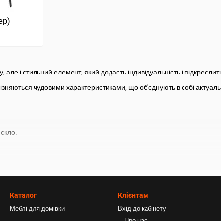
ер)
, але і стильний елемент, який додасть індивідуальність і підкреслить
різняються чудовими характеристиками, що об'єднують в собі актуальни
 скло.
Каталог
Клієнтам
ля здоров'я.
Меблі для домівки
Вхід до кабінету
→Про нас