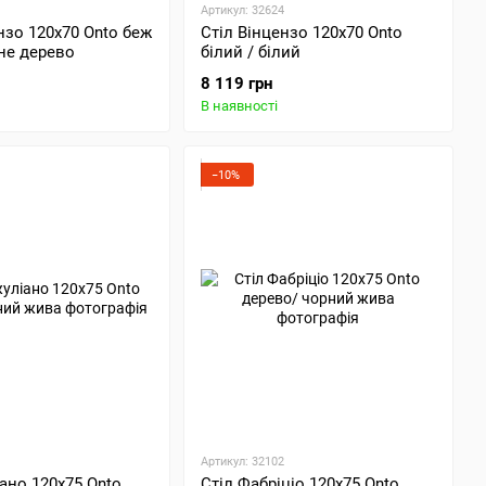
Артикул: 32624
нзо 120х70 Onto беж
Стіл Вінцензо 120х70 Onto
не дерево
білий / білий
8 119 грн
В наявності
−10%
Артикул: 32102
ано 120х75 Onto
Стіл Фабріціо 120х75 Onto