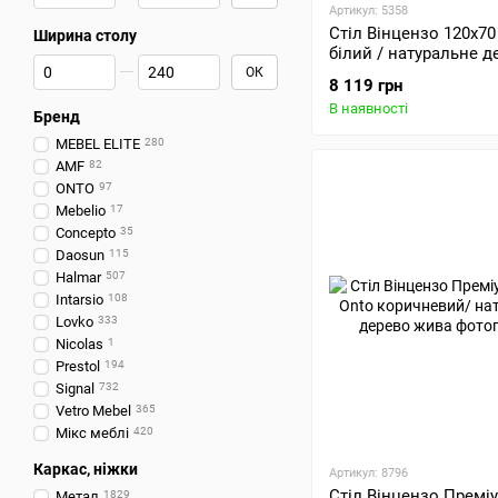
Артикул: 5358
Стіл Вінцензо 120х70
Ширина столу
білий / натуральне д
Від Ширина столу
До Ширина столу
ОК
8 119 грн
В наявності
Бренд
MEBEL ELITE
280
AMF
82
ONTO
97
Mebelio
17
Concepto
35
Daosun
115
Halmar
507
Intarsio
108
Lovko
333
Nicolas
1
Prestol
194
Signal
732
Vetro Mebel
365
Мікс меблі
420
Каркас, ніжки
Артикул: 8796
Стіл Вінцензо Премі
Метал
1829