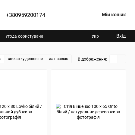
+380959200174
Мій кошик
Вхід
н
Угода користувача
Укр
ю
спочатку дешевше
за назвою
Відображення: