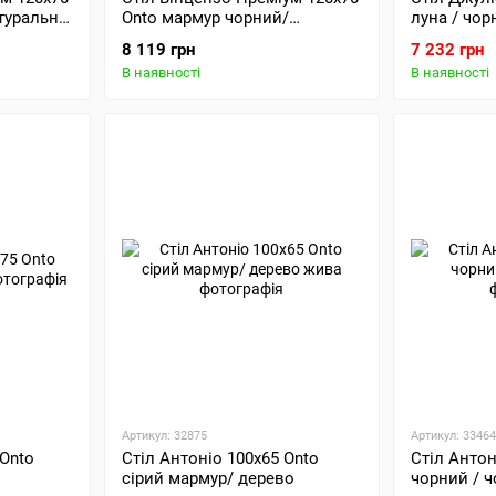
туральне
Onto мармур чорний/
луна / чор
натуральне дерево
8 119 грн
7 232 грн
В наявності
В наявності
Артикул: 32875
Артикул: 33464
 Onto
Стіл Антоніо 100х65 Onto
Стіл Антон
сірий мармур/ дерево
чорний / 