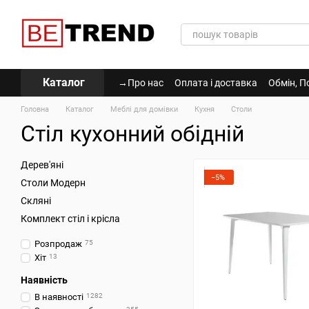
Перейти до основного контенту
Каталог
→Про нас
Оплата і доставка
Обмін, П
Політика Конфіденційності
Головна
Каталог
Меблі для домівки
Кухня
Столи
Стіл кухонний обідній
Дерев'яні
−5%
Столи Модерн
Скляні
Комплект стіл і крісла
Розпродаж
75
Хіт
13
Наявність
В наявності
1282