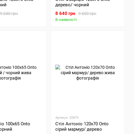
ний
дерево/ чорний
8 640 грн
9 040 грн
9 600 грн
В наявності
Артикул: 32874
іо 100х65 Onto
Стіл Антоніо 120х70 Onto
чорний
сірий мармур/ дерево