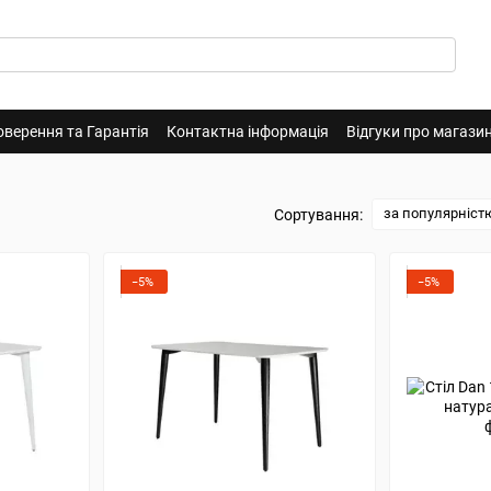
оверення та Гарантія
Контактна інформація
Відгуки про магази
за популярніст
Сортування:
−5%
−5%