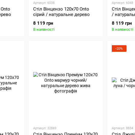
Артикул: 6038
Артикул: 6048
 Onto
Стіл Вінцензо 120х70 Onto
Стіл Вінце
ерево
сірий / натуральне дерево
/ натураль
8 119 грн
8 119 грн
В наявності
В наявності
−20%
Артикул: 32869
Артикул: 8834
ум 120х70
Стіл Вінцензо Преміум 120х70
Стіл Джулі