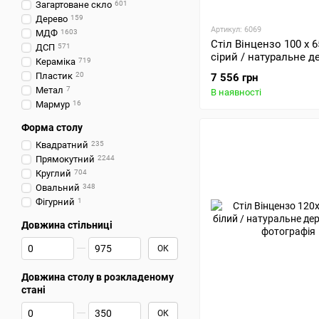
Загартоване скло
601
Дерево
159
Артикул: 6069
МДФ
1603
Стіл Вінцензо 100 х 6
ДСП
571
сірий / натуральне д
Кераміка
719
Пластик
20
7 556 грн
Метал
7
В наявності
Мармур
16
Форма столу
Квадратний
235
Прямокутний
2244
Круглий
704
Овальний
348
Фігурний
1
Довжина стільниці
Від Довжина стільниці
До Довжина стільниці
ОК
Довжина столу в розкладеному
стані
Від Довжина столу в розкладеному стані
До Довжина столу в розкладеному стані
ОК