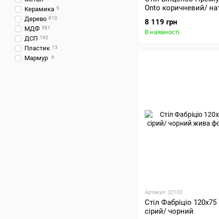
Onto коричневий/ на
Керамика
5
дерево
Дерево
810
8 119 грн
МДФ
581
В наявності
ДСП
192
Пластик
13
Мармур
6
Артикул: 32103
Стіл Фабріціо 120х75
сірий/ чорний