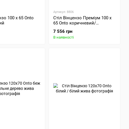
Артикул: 8806
нзо 100 х 65 Onto
Стіл Вінцензо Преміум 100 х
лий
65 Onto коричневий/
натуральне дерево
7 556 грн
В наявності