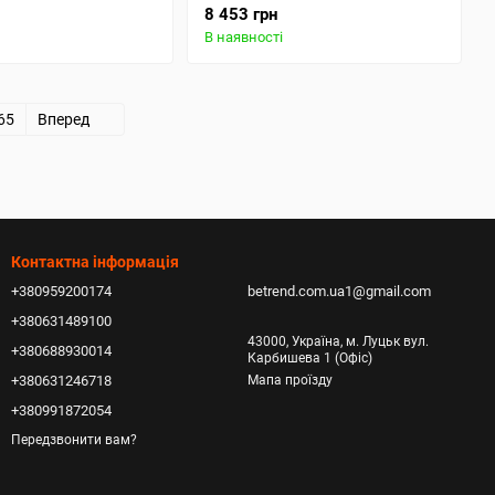
8 453 грн
В наявності
65
Вперед
Контактна інформація
+380959200174
betrend.com.ua1@gmail.com
+380631489100
43000, Україна, м. Луцьк вул.
+380688930014
Карбишева 1 (Офіс)
+380631246718
Мапа проїзду
+380991872054
Передзвонити вам?