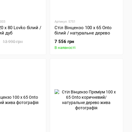
0003
Артикул: 5751
0 х 80 Lovko білий /
Стіл Вінцензо 100 х 65 Onto
ий дуб
білий / натуральне дерево
7 556 грн
13 990 грн
В наявності