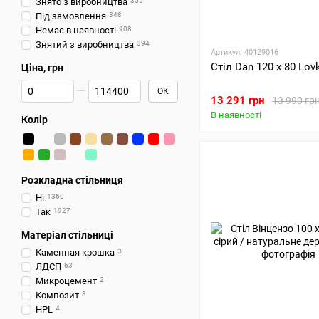
Знято з виробництва
355
Під замовлення
348
Немає в наявності
908
Знятий з виробництва
394
Артикул: 40129016
Стіл Dan 120 х 80 Lov
Ціна, грн
Від Ціна, грн
До Ціна, грн
ОК
13 291 грн
13 990 гр
В наявності
Колір
Розкладна стільниця
Ні
1360
Так
1927
Матеріал стільниці
Каменная крошка
3
ЛДСП
63
Микроцемент
2
Композит
8
HPL
4