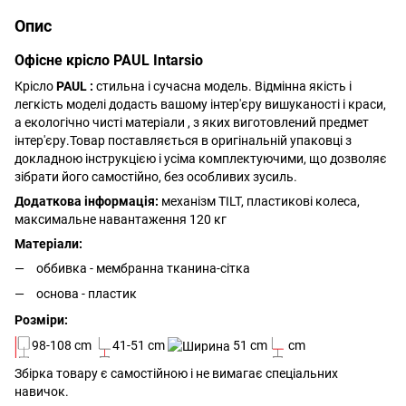
Опис
Офісне крісло PAUL Intarsio
Крісло
PAUL
:
стильна і сучасна модель. Відмінна якість і
легкість моделі додасть вашому інтер'єру вишуканості і краси,
а екологічно чисті матеріали , з яких виготовлений предмет
інтер'єру.Товар поставляється в оригінальній упаковці з
докладною інструкцією і усіма комплектуючими, що дозволяє
зібрати його самостійно, без особливих зусиль.
Додаткова інформація:
механізм TILT, пластикові колеса,
максимальне навантаження 120 кг
Матеріали:
оббивка - мембранна тканина-сітка
основа - пластик
Розміри:
98-108 cm
41-51 cm
51 cm
cm
Збірка товару є самостійною і не вимагає спеціальних
навичок.