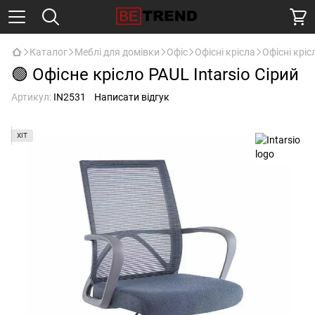
Каталог
Меблі для домівки
Офіс
Офісні крісла
Офісні крісл
🟢 Офісне крісло PAUL Intarsio Сірий
Артикул:
IN2531
Написати відгук
ХІТ