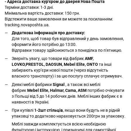
- Адреса доставка кур'єром до дверей Нова Пошта
Терміни доставки: 1-3 дні.
Мінімальна вартість доставки: 150 грн.
Відстежити ваше замовлення ви можете за посиланням:
tracking.novaposhta.ua.
Додаткова інформація про доставку:
Для того, щоб товар був відправлений у день замовлення,
оформити його потрібно до 13:00.
Відправки товару здійснюються з понеділка по п'ятницю.
Зверніть увагу, що товари від фабрик
AMF,
LOVKO,PRESTOL, DAOSUN, Mebel Elite, ONTO
та інші
забирають курʼєри нової пошти (через відсутність
власного транспорту) і за цю послугу сплачує отримувач.
Деякі меблі фабрики
Signal
, а також всі меблі
фабрик
Mebel Elite, Halmar, Cama, ASM
потрібно очікувати
з Польщі від 5 до 14 робочих днів. Меблі інших фабрик є в
наявності в Україні.
При купівлі
1-2шт стільців
, якщо вони будуть не в рідній
упаковці то додатково нараховується 200грн за упаковку.
Меблі завжди комплектується всією необхідною
фурнітурою і інструкцією і призначені для самостійної