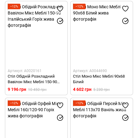
−12%
−12%
Артикул: А0020161
Артикул: А0044690
Стіл Обідній Розкладний
Стіл Моно Мікс Меблі 90х68
Вавілон Мікс Меблі 150-90
Білий
Італійський Горіх
9 196 грн
4 602 грн
10 450 грн
5 230 грн
−12%
−12%