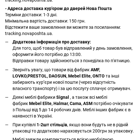
tracking.novaposhta.ua.
- Адреса доставка кур'єром до дверей Нова Пошта
Терміни доставки: 1-3 дні.
Мінімальна вартість доставки: 150 грн.
Відстежити ваше замовлення ви можете за посиланням:
tracking.novaposhta.ua.
Додаткова інформація про доставку:
Для того, щоб товар був відправлений у день замовлення,
оформити його потрібно до 13:00.
Відправки товару здійснюються з понеділка по п'ятницю.
Зверніть увагу, що товари від фабрик
AMF,
LOVKO,PRESTOL, DAOSUN, Mebel Elite, ONTO
та інші
забирають курʼєри нової пошти (через відсутність
власного транспорту) і за цю послугу сплачує отримувач.
Деякі меблі фабрики
Signal
, а також всі меблі
фабрик
Mebel Elite, Halmar, Cama, ASM
потрібно очікувати
з Польщі від 5 до 14 робочих днів. Меблі інших фабрик є в
наявності в Україні.
При купівлі
1-2шт стільців
, якщо вони будуть не в рідній
упаковці то додатково нараховується 200грн за упаковку.
Меблі завжди комплектується всією необхідною