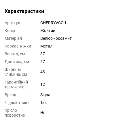
Характеристики
Артикул
CHERRYVCCU
Колір
Жовтий
Матеріал
Велюр - оксамит
Каркас, ніжки
Метал
Висота, см
87
Довжина, см
57
Ширина/
43
Глибина, см
Гарантійний
12
термін, міс.
Бренд
Signal
Підлокітники
Так
Крісло
Ні
поворотне