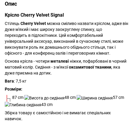
Опис
Крісло Сherry Velvet Signal
Стілець
Cherry Velvet
можна сміливо назвати кріслом, адже він
дуже м'який і має широку заокруглену спинку, що
переходить в підлокітники. Цей комфортабельний
універсальний аксесуар, виконаний в сучасному стилі, може
виконувати роль як домашнього обіднього стільця, так і
офісного - для конференц-залів і переговорних кімнат.
Основа крісла - чотири
металеві
ніжки, пофарбовані в чорний
матовий колір. Сидіння - з м'якої
оксамитової тканини
, яка
дуже приємна на дотик.
Вага
: 7,5 кг
Розміри:
87 cm
48 cm
57 cm
43 cm
Збірка товару є самостійною і не вимагає спеціальних
навичок.