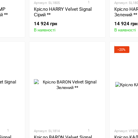
1
Артикул: SL1805
Артикул: SL18
IMP
Крісло HARRY Velvet Signal
Крісло HAR
й **
Сірий **
Зелений **
14 924 грн
14 924 грн
В наявності
В наявності
−20%
1
1
Артикул: SL1814
Артикул: V187
Signal
Крісло BARON Velvet Signal
Крісло КАЛ