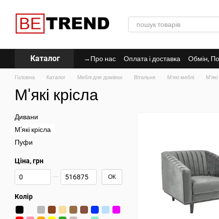
Перейти до основного контенту
Каталог
→Про нас
Оплата і доставка
Обмін, По
Політика Конфіденційності
Головна
Каталог
Меблі для домівки
Вітальня
М'які меблі
М'які
М'які крісла
Дивани
М'які крісла
Пуфи
Ціна, грн
Від Ціна, грн
До Ціна, грн
ОК
Колір