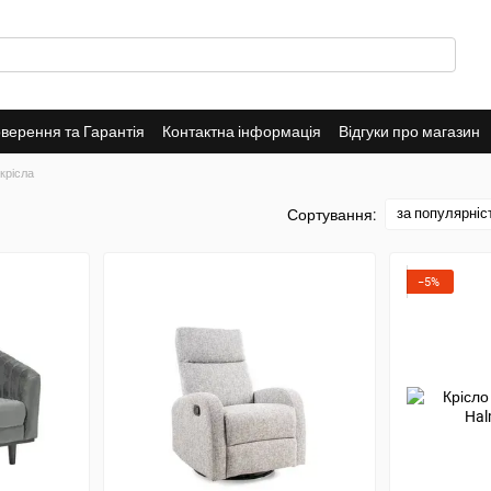
верення та Гарантія
Контактна інформація
Відгуки про магазин
 крісла
за популярніс
Сортування:
−5%