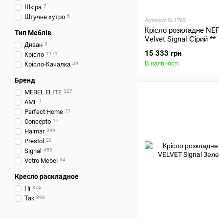
Шкіра
7
Штучне хутро
6
Артикул: SL1769
Крісло розкладне NE
Тип Меблів
Velvet Signal Сірий **
Диван
3
15 333 грн
Крісло
1171
В наявності
Крісло-Качалка
49
Бренд
MEBEL ELITE
327
AMF
1
Perfect Home
21
Concepto
17
Halmar
399
Prestol
20
Signal
453
Vetro Mebel
34
Кресло раскладное
Ні
874
Так
398