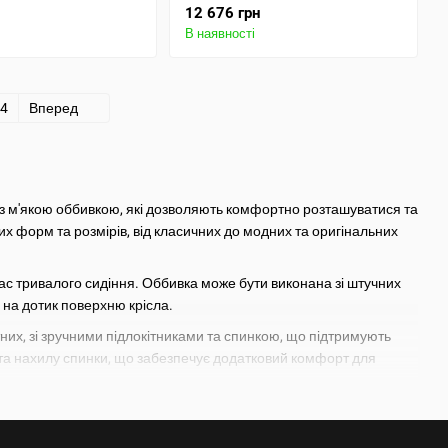
12 676 грн
В наявності
4
Вперед
л з м'якою оббивкою, які дозволяють комфортно розташуватися та
них форм та розмірів, від класичних до модних та оригінальних
час тривалого сидіння. Оббивка може бути виконана зі штучних
 на дотик поверхню крісла.
отних, зі зручними підлокітниками та спинкою, що підтримують
и та нахилу спинки, що забезпечує додатковий комфорт для
овговічність своїх продуктів. Крім того, вам надається можливість
ться в інтер'єр вашої кімнати.