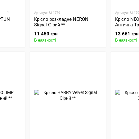
1
Артикул: SL1779
Артикул: SL17
PTUN
Крісло розкладне NERON
Крісло NIX
Signal Сірий **
Антична Тр
11 450 грн
13 661 грн
В наявності
В наявності