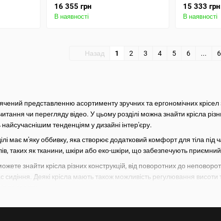
16 355 грн
15 333 грн
В наявності
В наявності
Назад
1
2
3
4
5
6
...
6
исвячений представленню асортименту зручних та ергономічних крісе
 читання чи перегляду відео. У цьому розділі можна знайти крісла різ
 найсучаснішим тенденціям у дизайні інтер'єру.
ілі має м'яку оббивку, яка створює додатковий комфорт для тіла під 
ів, таких як тканини, шкіри або еко-шкіри, що забезпечують приємний
ви можете знайти крісла різних конструкцій, від поворотних до неповор
час сидіння. Деякі крісла мають також можливість регулювання висот
ів та зросту.
сла від провідних виробників меблів, які гарантують високу якість та д
ольорах та дизайнах, що дозволяє підібрати крісло, що ідеально впише