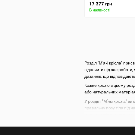
17 377 грн
В наявності
Розділ "М'які крісла" пр
відпочити під час роботи,
дизайнів, що відповідають
Кожне крісло в цьому розд
або натуральних матеріал
У розділі "М'які крісла" 
правильну позу тіла під 
користувачів різних розмір
У розділі представлені крі
вибрати крісло в різних к