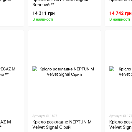
Зелений **
14 311 грн
14 742 грн
В наявності
В наявності
Артикул: SL1827
Артикул: SL17
GAZ M
Крісло розкладне NEPTUN M
Крісло ро
*
Velvet Signal Сірий
Velvet Sign