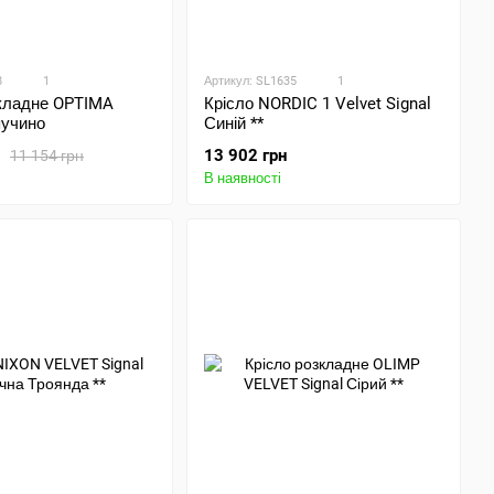
8
1
Артикул: SL1635
1
зкладне OPTIMA
Крісло NORDIC 1 Velvet Signal
пучино
Синій **
13 902 грн
11 154 грн
В наявності