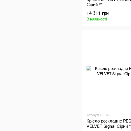
Сірий **
14 311 грн
В наявності
Артикул: SL1825
Крісло розкладне PE
VELVET Signal Сірий *