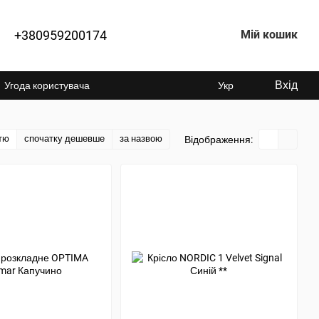
+380959200174
Мій кошик
Вхід
Угода користувача
Укр
тю
спочатку дешевше
за назвою
Відображення: