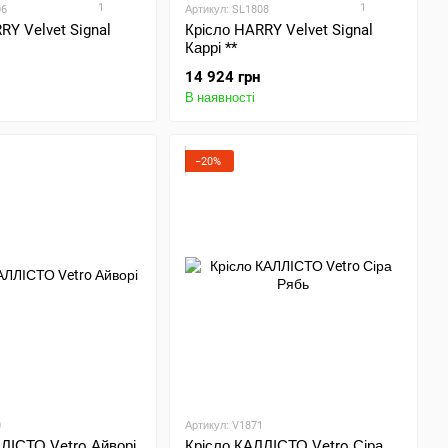
1
1
06
Артикул: SL1808
RY Velvet Signal
Крісло HARRY Velvet Signal
Каррі **
14 924 грн
В наявності
−20%
0
Артикул: V1871
ЛІСТО Vetro Айворі
Крісло КАЛЛІСТО Vetro Сіра