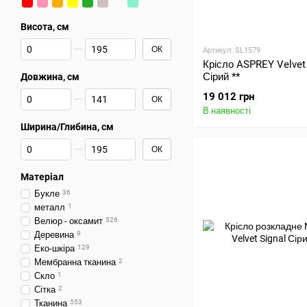
Висота, см
Від Висота, см
До Висота, см
ОК
Артикул: SL1579
Крісло ASPREY Velvet 
Сірий **
Довжина, см
Від Довжина, см
До Довжина, см
19 012 грн
ОК
В наявності
Ширина/Глибина, см
Від Ширина/Глибина, см
До Ширина/Глибина, см
ОК
Матеріал
Букле
36
металл
1
Велюр - оксамит
526
Деревина
9
Еко-шкіра
129
Мембранна тканина
2
Скло
1
Сітка
2
Тканина
553