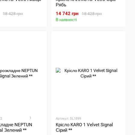
Рябь
14 742 грн
18 428 грн
18 428 грн
В наявності
1
72
Артикул: SL1899
зкладне NEPTUN
Крісло KARO 1 Velvet Signal
al Зелений **
Сірий **