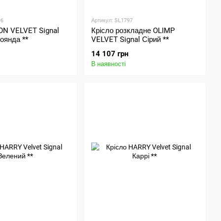
96
Артикул: SL1797
ON VELVET Signal
Крісло розкладне OLIMP
оянда **
VELVET Signal Сірий **
14 107 грн
В наявності