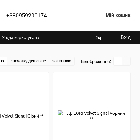
+380959200174
Мій кошик
Вхід
Угода користувача
Укр
тю
спочатку дешевше
за назвою
Відображення: