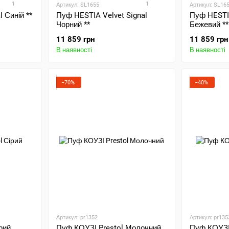
1
1
Артикул: SL1655
Артикул: SL16
l Синій **
Пуф HESTIA Velvet Signal
Пуф HESTIA
Чорний **
Бежевий **
11 859 грн
11 859 грн
В наявності
В наявності
−70%
−40%
Артикул: pr1352
Артикул: pr135
рий
Пуф КОУЗІ Prestol Молочний
Пуф КОУЗІ