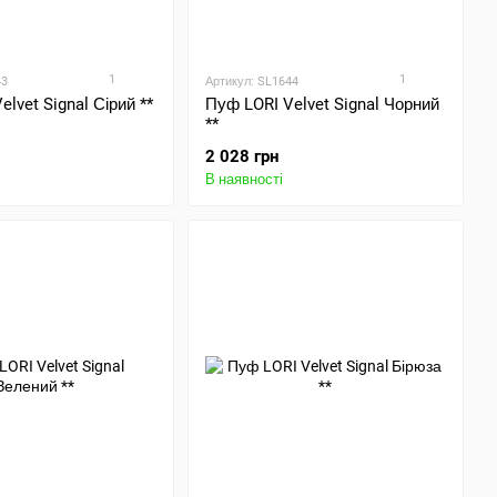
1
1
43
Артикул: SL1644
lvet Signal Сірий **
Пуф LORI Velvet Signal Чорний
**
2 028 грн
В наявності