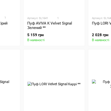
1
Артикул: SL1641
1
Артикул: SL16
ірий
Пуф LORI Ve
Пуф AVIVA K Velvet Signal
Зелений **
2 028 грн
5 159 грн
В наявності
В наявності