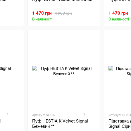
1 470 грн
1 470 грн
4 900 грн
В наявності
В наявності
1
1
Артикул: SL1661
Артикул: SL23
l
Пуф HESTIA K Velvet Signal
Підставка 
Бежевий **
Signal Сіри