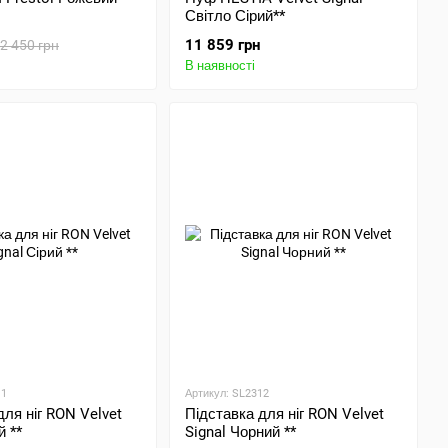
Світло Сірий**
11 859 грн
2 450 грн
В наявності
11
Артикул: SL2312
для ніг RON Velvet
Підставка для ніг RON Velvet
й **
Signal Чорний **