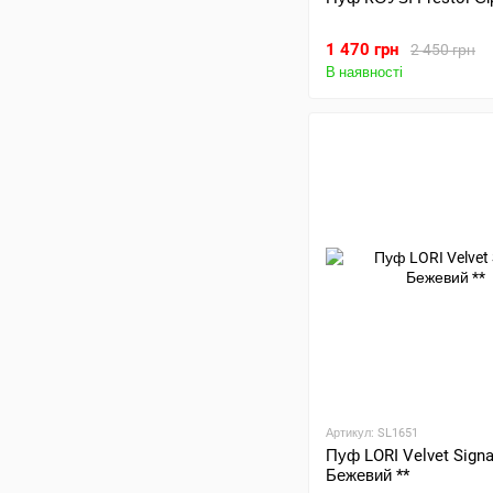
1 470 грн
2 450 грн
В наявності
Артикул: SL1651
Пуф LORI Velvet Signa
Бежевий **