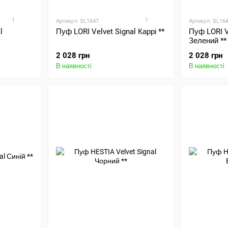
1
1
Артикул: SL1647
Артикул: SL16
l
Пуф LORI Velvet Signal Каррі **
Пуф LORI V
Зелений **
2 028 грн
2 028 грн
В наявності
В наявності