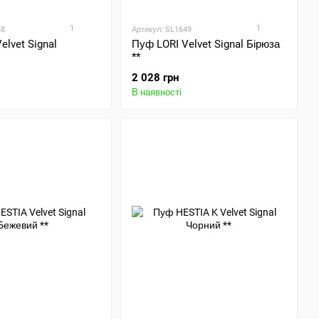
1
1
48
Артикул: SL1649
elvet Signal
Пуф LORI Velvet Signal Бірюза
**
2 028 грн
В наявності