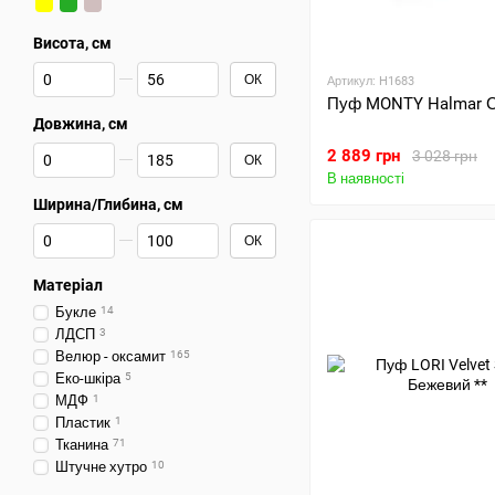
Висота, см
Від Висота, см
До Висота, см
ОК
Артикул: H1683
Пуф MONTY Halmar С
Довжина, см
Від Довжина, см
До Довжина, см
2 889 грн
3 028 грн
ОК
В наявності
Ширина/Глибина, см
Від Ширина/Глибина, см
До Ширина/Глибина, см
ОК
Матеріал
Букле
14
ЛДСП
3
Велюр - оксамит
165
Еко-шкіра
5
МДФ
1
Пластик
1
Тканина
71
Штучне хутро
10