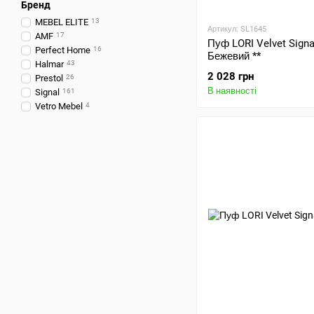
Бренд
MEBEL ELITE
13
Артикул: SL1645
AMF
17
Пуф LORI Velvet Signa
Perfect Home
16
Бежевий **
Halmar
43
2 028 грн
Prestol
26
В наявності
Signal
161
Vetro Mebel
4