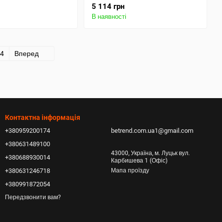
5 114 грн
В наявності
4
Вперед
Контактна інформація
+380959200174
betrend.com.ua1@gmail.com
+380631489100
43000, Україна, м. Луцьк вул.
+380688930014
Карбишева 1 (Офіс)
+380631246718
Мапа проїзду
+380991872054
Передзвонити вам?