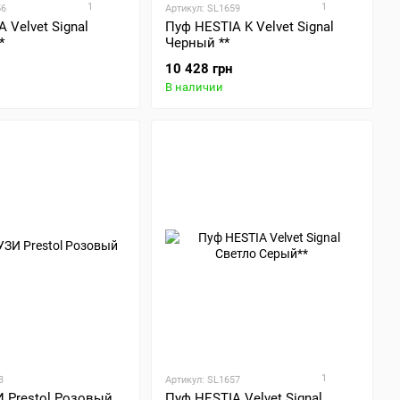
1
1
56
Артикул: SL1659
 Velvet Signal
Пуф HESTIA K Velvet Signal
*
Черный **
10 428 грн
В наличии
1
3
Артикул: SL1657
 Prestol Розовый
Пуф HESTIA Velvet Signal