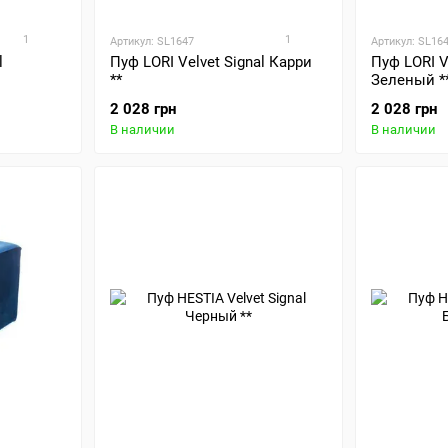
1
1
Артикул: SL1647
Артикул: SL16
l
Пуф LORI Velvet Signal Карри
Пуф LORI V
**
Зеленый *
2 028 грн
2 028 грн
В наличии
В наличии