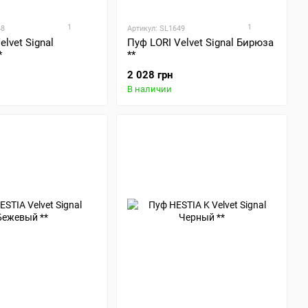
1
1
48
Артикул: SL1649
elvet Signal
Пуф LORI Velvet Signal Бирюза
*
**
2 028 грн
В наличии