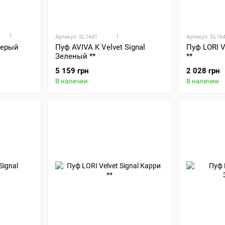
1
Артикул: SL1641
1
Артикул: SL16
Серый
Пуф LORI V
Пуф AVIVA K Velvet Signal
**
Зеленый **
2 028 грн
5 159 грн
В наличии
В наличии