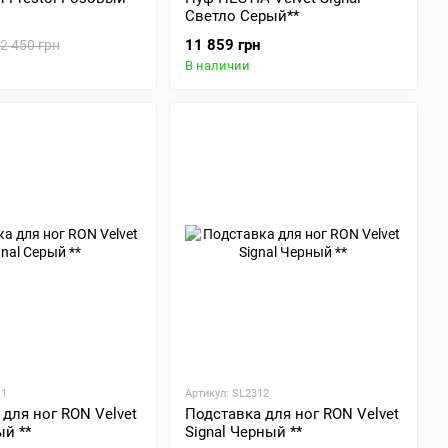
Светло Серый**
11 859 грн
2 450 грн
В наличии
11
Артикул: SL2312
для ног RON Velvet
Подставка для ног RON Velvet
ый **
Signal Черный **