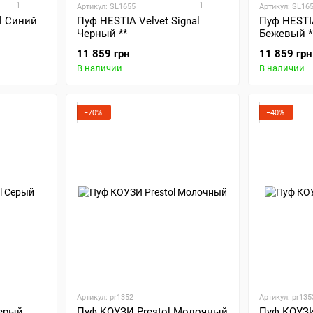
1
1
Артикул: SL1655
Артикул: SL16
al Синий
Пуф HESTIA Velvet Signal
Пуф HESTIA
Черный **
Бежевый *
11 859 грн
11 859 грн
В наличии
В наличии
−70%
−40%
Артикул: pr1352
Артикул: pr135
Серый
Пуф КОУЗИ Prestol Молочный
Пуф КОУЗИ