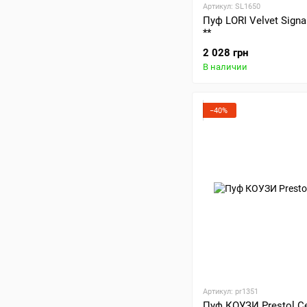
Артикул: SL1650
Пуф LORI Velvet Sign
**
2 028 грн
В наличии
−40%
Артикул: pr1351
Пуф КОУЗИ Prestol 