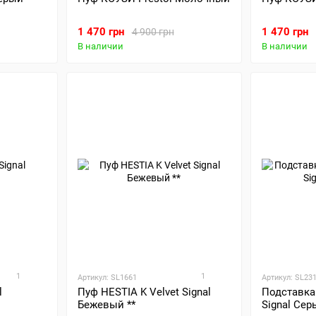
1 470 грн
1 470 грн
4 900 грн
В наличии
В наличии
1
1
Артикул: SL1661
Артикул: SL23
l
Пуф HESTIA K Velvet Signal
Подставка 
Бежевый **
Signal Сер