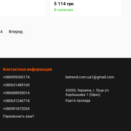
5 114 грн
В наличии
14
Вперед
Контактная информация
+380959200174
betrend.com.ua1@gmail.com
+380631489100
43000, Украина, г. Луцк ул.
+380688930014
Карбышева 1 (Офис)
+380631246718
Карта проезда
+380991872054
Перезвонить вам?