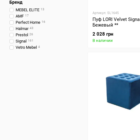
Бренд
MEBEL ELITE
13
Артикул: SL1645
AMF
17
Пуф LORI Velvet Signa
Perfect Home
16
Бежевый **
Halmar
43
2 028 грн
Prestol
26
В наличии
Signal
161
Vetro Mebel
4