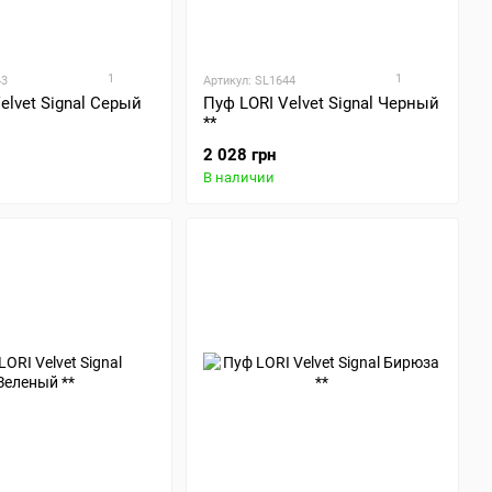
1
1
43
Артикул: SL1644
elvet Signal Серый
Пуф LORI Velvet Signal Черный
**
2 028 грн
В наличии