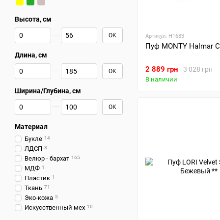
Высота, см
От Высота, см
До Высота, см
OK
Артикул: H1683
Пуф MONTY Halmar 
Длина, см
От Длина, см
До Длина, см
2 889 грн
3 028 грн
OK
В наличии
Ширина/Глубина, см
От Ширина/Глубина, см
До Ширина/Глубина, см
OK
Материал
Букле
14
ЛДСП
3
Велюр - бархат
165
МДФ
1
Пластик
1
Ткань
71
Эко-кожа
5
Искусственный мех
10