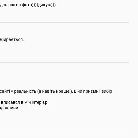
дає ніж на фото))))дякую)))
 збирається.
ті = реальність (а навіть краще!), ціни приємні, вибір
вписався в мій інтер’єр.
подряпини.