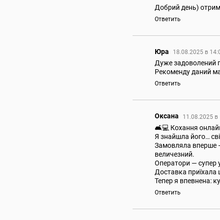
Добрий день) отрима
Ответить
Юра
18.08.2025 в 14
Дуже задоволений п
Рекоменду даний ма
Ответить
Оксана
11.08.2025 в
🛋💻 Кохання онлайн
Я знайшла його… сві
Замовляла вперше — 
величезний.
Оператори — супер у
Доставка приїхала ш
Тепер я впевнена: к
Ответить