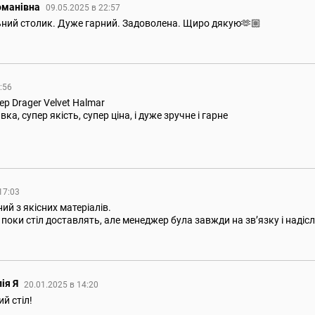
оманівна
09.05.2025 в 22:57
ний столик. Дуже гарний. Задоволена. Щиро дякую🫶🏼
2:56
р Drager Velvet Halmar
а, супер якість, супер ціна, і дуже зручне і гарне
 17:03
ий з якісних матеріалів.
поки стіл доставлять, але менеджер була завжди на звʼязку і наді
ія Я
20.01.2025 в 14:20
й стіл!