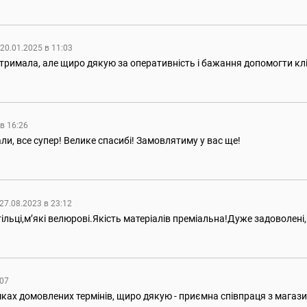
20.01.2025 в 11:03
тримала, але щиро дякую за оперативність і бажання допомогти кл
 в 16:26
али, все супер! Велике спасибі! Замовлятиму у вас ще!
27.08.2023 в 23:12
ільці,мʼякі велюрові.Якість матеріалів преміальна!Дуже задоволені
:07
мках домовлених термінів, щиро дякую - приємна співпраця з магаз