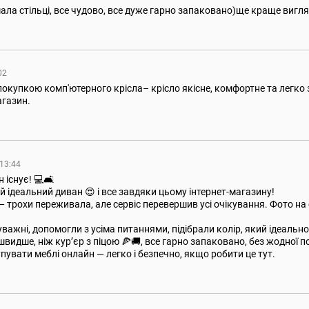
ла стільці, все чудово, все дуже гарно запаковано)ще краще вигля
:02
окупкою комп'ютерного крісла– крісло якісне, комфортне та легко
газин.
 13:44
 існує! 💻🛋
й ідеальний диван 😍 і все завдяки цьому інтернет-магазину!
трохи переживала, але сервіс перевершив усі очікування. Фото на сай
важні, допомогли з усіма питаннями, підібрали колір, який ідеально 
видше, ніж курʼєр з піцою 🍕🚚, все гарно запаковано, без жодної 
упувати меблі онлайн — легко і безпечно, якщо робити це тут.