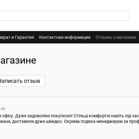
зврат и Гарантия
Контактная информация
Отзывы о магазине
агазине
Написать отзыв
3:49
я офісу. Дуже задоволені покупкою! Стільці комфортні навіть під час
оване, доставили дуже швидко. Окрема подяка менеджерам за проф