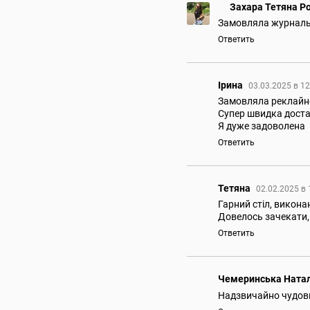
Захара Тетяна Р
Замовляла журналь
Ответить
Ірина
03.03.2025 в 1
Замовляла реклайне
Супер швидка доставк
Я дуже задоволена
Ответить
Тетяна
02.02.2025 в
Гарний стіл, виконан
Довелось зачекати, 
Ответить
Чемеринська Натал
Надзвичайно чудови