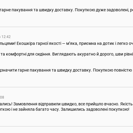
гарне пакування та швидку доставку. Покупкою дуже задоволені, ре
в 12:42
льцями! Екошкіра гарної якості — м’яка, приємна на дотик і легко
кі та комфортні для сидіння. Виглядають акуратно й дорого, шви рівні,
дзначити гарне пакування та швидку доставку. Покупкою повністю 
:08
ались! Замовлення відправили швидко, все прийшло вчасно. Якість 
егкою і не зайняла багато часу. Залишились задоволені покупкою!