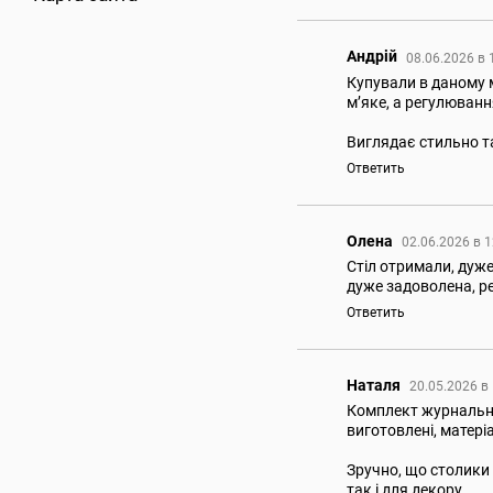
Андрій
08.06.2026 в 
Купували в даному 
м’яке, а регулюванн
Виглядає стильно та
Ответить
Олена
02.06.2026 в 
Стіл отримали, дуже
дуже задоволена, р
Ответить
Наталя
20.05.2026 в
Комплект журнальних
виготовлені, матері
Зручно, що столики
так і для декору.