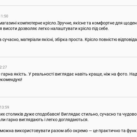
11:50
магазині компютерне крісло.Зручне, якісне та комфортне для щоден
я висоти дозволяє легко налаштувати крісло під себе.
 сучасно, матеріали якісні, збірка проста. Крісло повністю відпові
12:27
 гарна якість. У реальності виглядає навіть краще, ніж на фото. 
екомендую!
 13:59
 столиків дуже сподобався! Виглядає стильно, сучасно та чудово до
али гарно виглядають і легко доглядаються.
 можна використовувати разом або окремо — це практично та функц