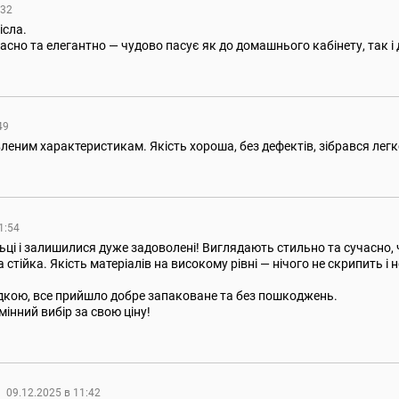
:32
ісла.
асно та елегантно — чудово пасує як до домашнього кабінету, так і 
:49
вленим характеристикам. Якість хороша, без дефектів, зібрався лег
11:54
ьці і залишилися дуже задоволені! Виглядають стильно та сучасно, ч
 стійка. Якість матеріалів на високому рівні — нічого не скрипить і 
кою, все прийшло добре запаковане та без пошкоджень.
інний вибір за свою ціну!
09.12.2025 в 11:42