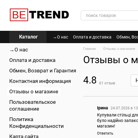
Перейти к основному контенту
Каталог
→О нас
Оплата и доставка
Обмен, Во
Политика Конфиденциальности
→О нас
Главная
Отзывы о магазине
Отзывы о м
Оплата и доставка
Обмен, Возврат и Гарантия
4.8
Контактная информация
61
отзыв
Отзывы о магазине
Пользовательское
Ірина
соглашение
24.07.2026 в 1
Купували стільці дл
Политика
було надійно запак
Конфиденциальности
магазин!
Ответить
Карта сайта