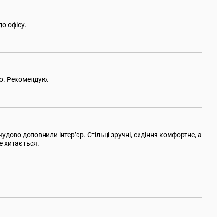
до офісу.
ко. Рекомендую.
удово доповнили інтер’єр. Стільці зручні, сидіння комфортне, а
не хитається.