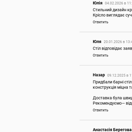
Юлія
04.02.2026 в 11
Стильний дизайн кр
Крісло виглядає суч
Ответить
Юля
20.01.2026 в 13
Стіл відповідає зая
Ответить
Назар
09.12.2025 в 
Придбали барні стіл
конструкція міцна та
Доставка була швид
Рекомендуємо— відм
Ответить
Анастасія Берегова