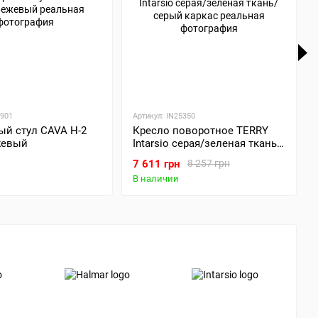
7901
Артикул: IN25350
ый стул CAVA H-2
Кресло поворотное TERRY
жевый
Intarsio серая/зеленая ткань/
серый каркас
7 611 грн
8 257 грн
В наличии