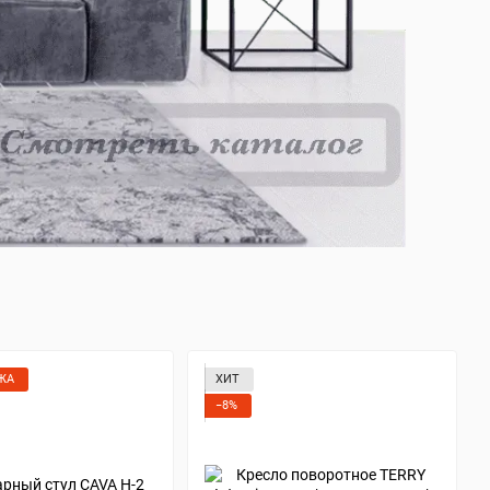
ЖА
ХИТ
−8%