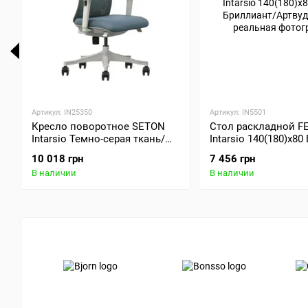
Артикул: IN25350
Артикул: IN5501
Кресло поворотное SETON
Стол раскладной FE
Intarsio Темно-серая ткань/
Intarsio 140(180)x8
серый каркас
Бриллиант/Артвуд 
10 018 грн
7 456 грн
В наличии
В наличии