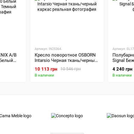
Артикул: IN25364
Артикул: SL1
NIX A/B
Кресло поворотное OSBORN
Полубарн
0 Белый
Intarsio Черная ткань/черный
Signal Бе
Темный
каркас
10 113 грн
4 240 грн
10 546 грн
В наличии
В наличии