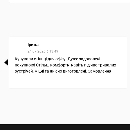
Ірина
24.07.2026 в 13:49
Купували стільці для офісу. Дуже задоволені
покупкою! Стільці комфортні навіть під час тривалих
зустрічей, міцні та якісно виготовлені. Замовлення
було надійно запаковане, доставили дуже швидко.
Окрема подяка менеджерам за професійну
консультацію та допомогу у виборі. Рекомендуємо
магазин!