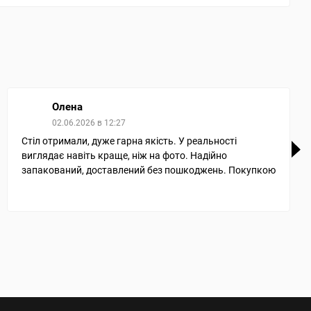
Олена
02.06.2026 в 12:27
Стіл отримали, дуже гарна якість. У реальності
виглядає навіть краще, ніж на фото. Надійно
запакований, доставлений без пошкоджень. Покупкою
дуже задоволена, рекомендую!