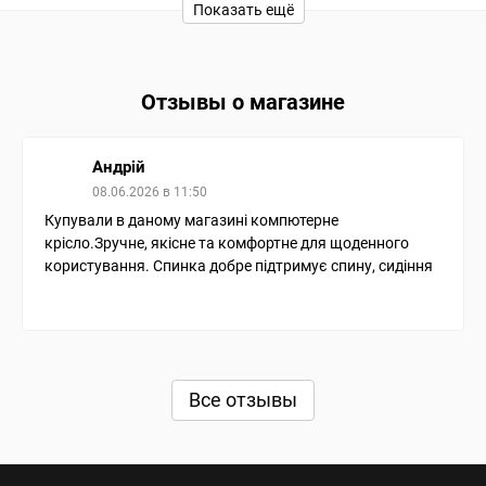
Показать ещё
Отзывы о магазине
Андрій
08.06.2026 в 11:50
Купували в даному магазині компютерне
крісло.Зручне, якісне та комфортне для щоденного
користування. Спинка добре підтримує спину, сидіння
м’яке, а регулювання висоти дозволяє легко
налаштувати крісло під себе. Виглядає стильно та
сучасно, матеріали якісні, збірка проста. Крісло
повністю відповідає опису та фото. Покупкою
задоволені.
Все отзывы