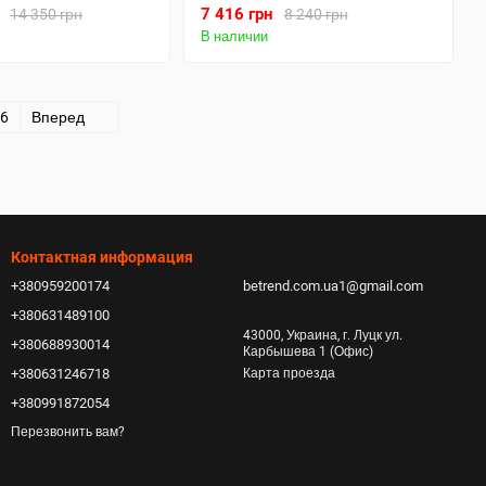
7 416 грн
14 350 грн
8 240 грн
В наличии
6
Вперед
Контактная информация
+380959200174
betrend.com.ua1@gmail.com
+380631489100
43000, Украина, г. Луцк ул.
+380688930014
Карбышева 1 (Офис)
+380631246718
Карта проезда
+380991872054
Перезвонить вам?