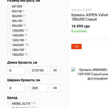
Размер Матраса, см
60*200
1
Артикул: SL2904
80x190
9
Кровать ASPEN Velvet
80x200
21
180x200 Серый
90х190
1
90х200
33
16 099 грн
120x200
12
В наличии
140x200
24
160х190
3
160x200
158
−5%
180х190
1
180x200
69
Длина Кровати, см
От Длина Кровати, см
До Длина Кровати, см
OK
Ширина Кровати, см
От Ширина Кровати, см
До Ширина Кровати, см
OK
Бренд
MEBEL ELITE
157
127