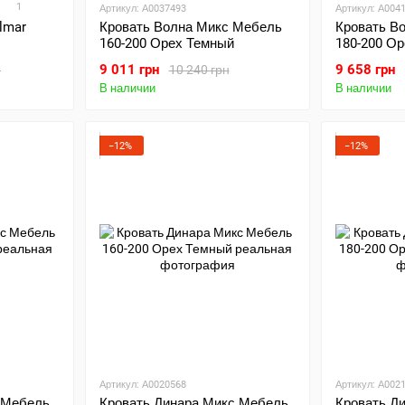
1
Артикул: А0037493
Артикул: А004
lmar
Кровать Волна Микс Мебель
Кровать В
160-200 Орех Темный
180-200 О
9 011 грн
9 658 грн
н
10 240 грн
В наличии
В наличии
−12%
−12%
Артикул: А0020568
Артикул: А002
 Мебель
Кровать Динара Микс Мебель
Кровать Д