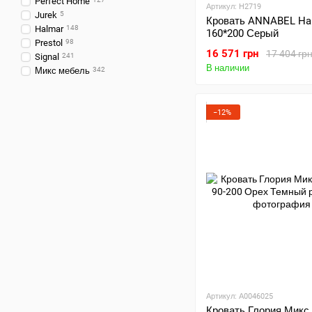
Perfect Home
Артикул: H2719
Jurek
5
Кровать ANNABEL Ha
Halmar
148
160*200 Серый
Prestol
98
16 571 грн
17 404 гр
Signal
241
В наличии
Микс мебель
342
−12%
Артикул: А0046025
Кровать Глория Микс