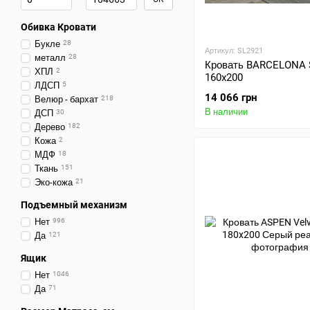
Обивка Кровати
Букле
28
Артикул: SL2921
металл
28
Кровать BARCELONA S
ХПЛ
2
160x200
ЛДСП
5
14 066 грн
Велюр - бархат
218
В наличии
ДСП
30
Дерево
182
Кожа
2
МДФ
18
Ткань
151
Эко-кожа
21
Подъемный механизм
Нет
996
Да
121
Ящик
Нет
1046
Да
71