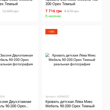
рех Темный
200 Орех Темный
7 716 грн
12 530 грн
8 670 грн
В наличии
−10%
5034
Артикул: А0046022
асоня Двухэтажная
Кровать детская Лёва Микс
ль 90-200 Орех
Мебель 90-200 Орех Темный