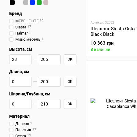
Бренд
MEBEL ELITE
20
Артикул: 32832
Siesta
17
Шезлонг Siesta Onto 
Halmar
1
Black Black
Микс мебель
1
10 363 грн
Высота, см
В наличии
От Высота, см
До Высота, см
OK
Длина, см
От Длина, см
До Длина, см
OK
Ширина/Глубина, см
От Ширина/Глубина, см
До Ширина/Глубина, см
OK
Материал
Дерево
1
Пластик
13
Сетка
13