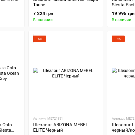
Taupe
Siesta Paci
Ocean Side 
7 224 грн
19 995 грн
В наличии
В наличии
−5%
−5%
Артикул: ME721931
Артикул: ME72
 Onto
Шезлонг ARIZONA MEBEL
Шезлонг L
Siesta
ELITE Черный
черный/к