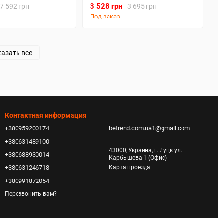
3 528 грн
7 592 грн
3 695 грн
Под заказ
азать все
Контактная информация
+380959200174
betrend.com.ua1@gmail.com
+380631489100
43000, Украина, г. Луцк ул.
+380688930014
Карбышева 1 (Офис)
+380631246718
Карта проезда
+380991872054
Перезвонить вам?