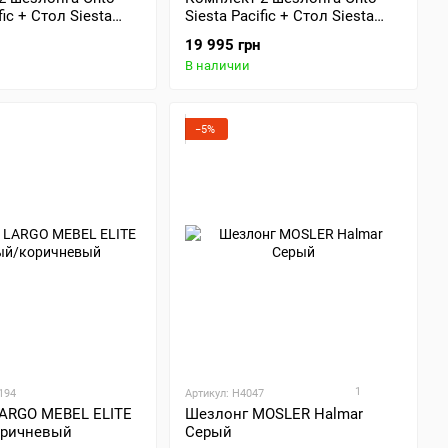
fic + Стол Siesta
Siesta Pacific + Стол Siesta
Table - White Taupe
Ocean Side Table - Taupe
19 995 грн
В наличии
−5%
1
194
Артикул: H4047
ARGO MEBEL ELITE
Шезлонг MOSLER Halmar
оричневый
Серый