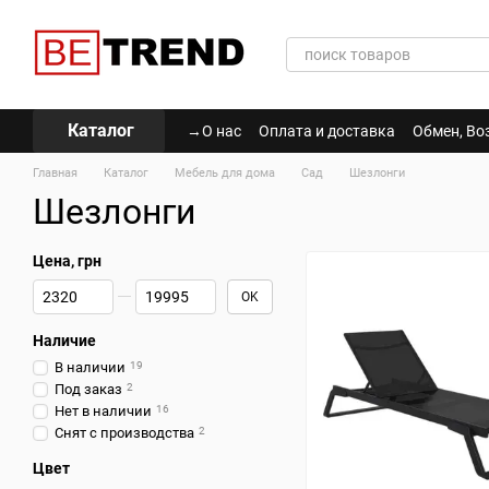
Перейти к основному контенту
Каталог
→О нас
Оплата и доставка
Обмен, Во
Политика Конфиденциальности
Главная
Каталог
Мебель для дома
Сад
Шезлонги
Шезлонги
Цена, грн
От Цена, грн
До Цена, грн
OK
Наличие
В наличии
19
Под заказ
2
Нет в наличии
16
Снят с производства
2
Цвет