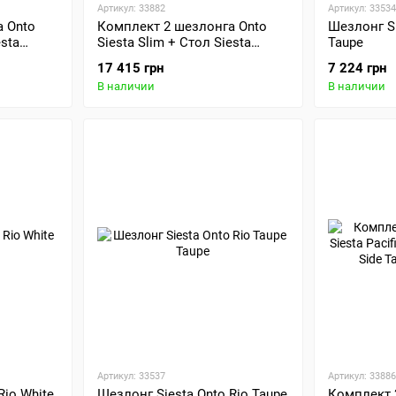
Артикул: 33882
Артикул: 33534
 Onto
Комплект 2 шезлонга Onto
Шезлонг Si
esta
Siesta Slim + Стол Siesta
Taupe
upe
Ocean Side Table - White
17 415 грн
7 224 грн
В наличии
В наличии
Артикул: 33537
Артикул: 33886
Rio White
Шезлонг Siesta Onto Rio Taupe
Комплект 