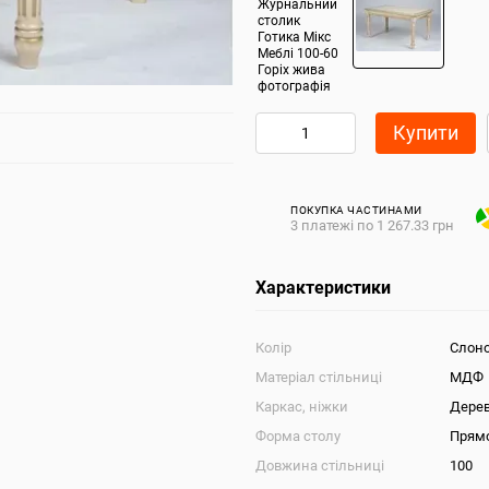
Купити
ПОКУПКА ЧАСТИНАМИ
3 платежі по 1 267.33 грн
Характеристики
Колір
Слоно
Матеріал стільниці
МДФ
Каркас, ніжки
Дере
Форма столу
Прям
Довжина стільниці
100