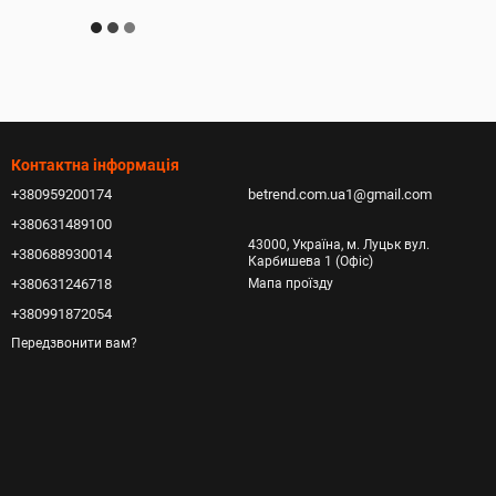
Контактна інформація
+380959200174
betrend.com.ua1@gmail.com
+380631489100
43000, Україна, м. Луцьк вул.
+380688930014
Карбишева 1 (Офіс)
+380631246718
Мапа проїзду
+380991872054
Передзвонити вам?