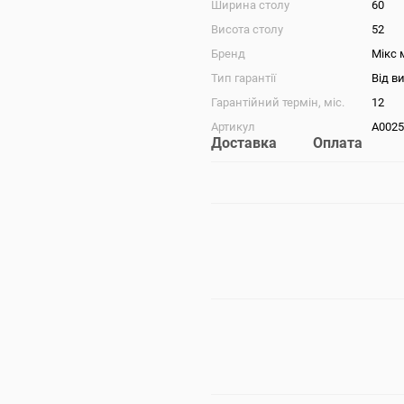
Ширина столу
60
Висота столу
52
Бренд
Мікс 
Тип гарантії
Від в
Гарантійний термін, міс.
12
Артикул
А0025
Доставка
Оплата