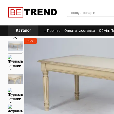
Перейти до основного контенту
Каталог
→Про нас
Оплата і доставка
Обмін, П
Політика Конфіденційності
−12%