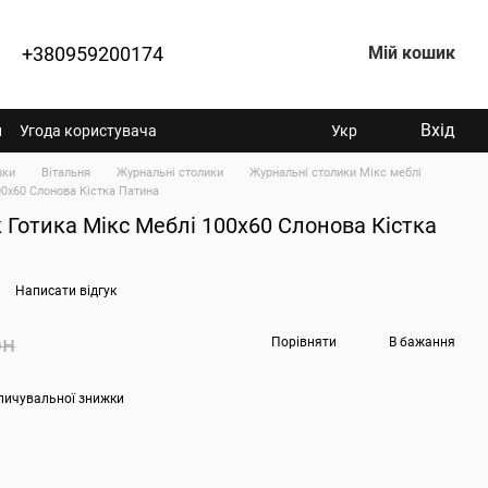
+380959200174
Мій кошик
Вхід
н
Угода користувача
Укр
вки
Вітальня
Журнальні столики
Журнальні столики Мікс меблі
0х60 Слонова Кістка Патина
 Готика Мікс Меблі 100х60 Слонова Кістка
Написати відгук
рн
Порівняти
В бажання
пичувальної знижки