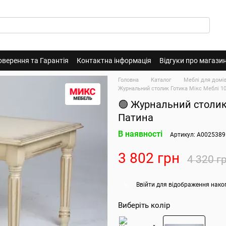
оверення та Гарантія
Контактна інформація
Відгуки про магази
Головна
Каталог
Меблі для домі
Журнальний столик Готика Мікс Меблі 10
🟢 Журнальний столик
Патина
В наявності
Артикул: А0025389
3 802 грн
4 320 г
Ввійти
для відображення нако
%
Виберіть колір