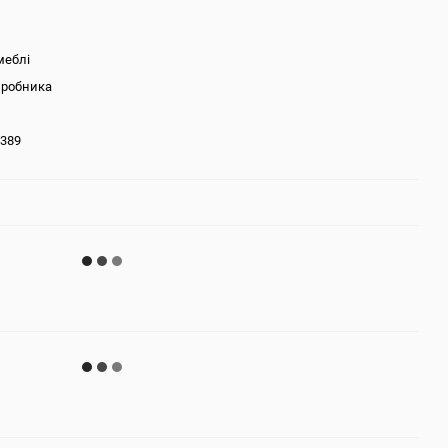
меблі
иробника
389